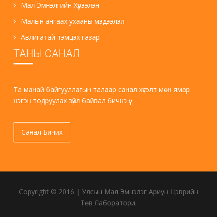
Мал Эмнэлгийн Хүрээлэн
Малын ангаах ухааны мэдээлэл
Авлигатай тэмцэх газар
ТАНЫ САНАЛ
Та манай байгууллагын талаар санал хүсэлт мөн ямар
нэгэн тодруулах зүйл байвал бичнэ үү.
Санал Бичих
Copyright © 2016 | Улсын Мал Эмнэлэг Ариун Цэврийн
Төв Лаборатори.