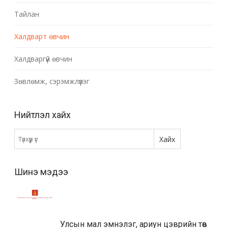
Тайлан
Халдварт өвчин
Халдваргүй өвчин
Зөвлөмж, сэрэмжлүүлэг
Нийтлэл хайх
Шинэ мэдээ
Улсын мал эмнэлэг, ариун цэврийн төв