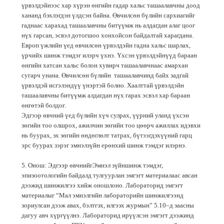
үрвэлдэйнээс хар хүрэн өнгийн гадар хальс ташаалавчны доод
хананд бэхлэгдэн үлдсэн байна. Өвчилсөн бүлийн сархиагийг
гаднаас харахад ташаалавчны битүүмж нь алдагдан алаг цоог
нүх гарсан, эсвэл дотогшоо хонхойсон байдалтай харагдана.
Европ үжлийн үед өвчилсөн үрвэлдэйн гадна хальс шарлах,
үрчийх шинж тэмдэг илэрч үхнэ. Үхсэн үрвэлдэйнүүд бараан
өнгийн хатсан хальс болон хувирч ташаалавчнаас амархан
сугарч унана. Өвчилсөн бүлийн ташаалавчинд байх задгай
үрвэлдэй исгэлэндүү үнэртэй болно. Хаалттай үрвэлдэйн
ташаалавчны битүүмж алдагдан нүх гарах эсвэл хар бараан
өнгөтэй болдог.
Эдгээр өвчний үед бүлийн хүч сулрах, үүрний уланд үхсэн
зөгийн тоо олшрох, ажилчин зөгийн тоо цөөрч ажиллах идэвхи
нь буурах, эх зөгийн өндөглөлт татрах, бүтээгдэхүүний гарц
эрс буурах зэрэг эмнэлзүйн ерөнхий шинж тэмдэг илэрнэ.
5. Онош: Эдгээр өвчнийгЭмнэл зүйншинж тэмдэг,
эпизоотологийн байдалд тулгуурлан эмгэгт материалаас авсан
дээжид шинжилгээ хийж оношлоно. Лабораторид эмгэгт
материалыг “Мал эмнэлгийн лабораторийн шинжилгээнд
зориулсан дээж авах, бэлтгэх, илгээх журмын” 5.10–д заасны
дагуу авч хүргүүлнэ. Лабораторид ирүүлсэн эмгэгт дээжинд