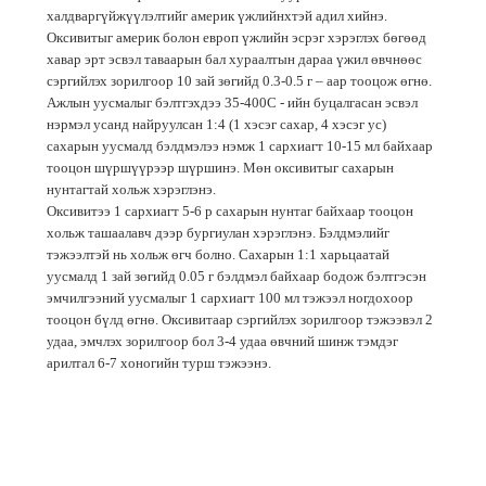
халдваргүйжүүлэлтийг америк үжлийнхтэй адил хийнэ.
Оксивитыг америк болон европ үжлийн эсрэг хэрэглэх бөгөөд
хавар эрт эсвэл таваарын бал хураалтын дараа үжил өвчнөөс
сэргийлэх зорилгоор 10 зай зөгийд 0.3-0.5 г – аар тооцож өгнө.
Ажлын уусмалыг бэлтгэхдээ 35-400С - ийн буцалгасан эсвэл
нэрмэл усанд найруулсан 1:4 (1 хэсэг сахар, 4 хэсэг ус)
сахарын уусмалд бэлдмэлээ нэмж 1 сархиагт 10-15 мл байхаар
тооцон шүршүүрээр шүршинэ. Мөн оксивитыг сахарын
нунтагтай хольж хэрэглэнэ.
Оксивитээ 1 сархиагт 5-6 р сахарын нунтаг байхаар тооцон
хольж ташаалавч дээр бургиулан хэрэглэнэ. Бэлдмэлийг
тэжээлтэй нь хольж өгч болно. Сахарын 1:1 харьцаатай
уусмалд 1 зай зөгийд 0.05 г бэлдмэл байхаар бодож бэлтгэсэн
эмчилгээний уусмалыг 1 сархиагт 100 мл тэжээл ногдохоор
тооцон бүлд өгнө. Оксивитаар сэргийлэх зорилгоор тэжээвэл 2
удаа, эмчлэх зорилгоор бол 3-4 удаа өвчний шинж тэмдэг
арилтал 6-7 хоногийн турш тэжээнэ.