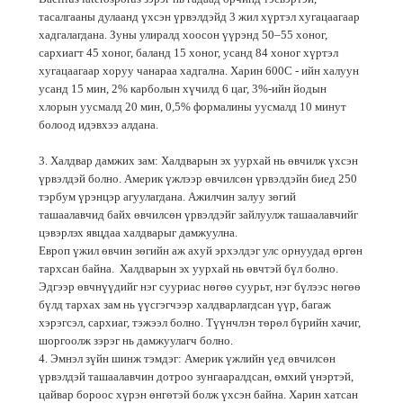
тасалгааны дулаанд үхсэн үрвэлдэйд 3 жил хүртэл хугацаагаар
хадгалагдана. Зуны улиралд хоосон үүрэнд 50–55 хоног,
сархиагт 45 хоног, баланд 15 хоног, усанд 84 хоног хүртэл
хугацаагаар хоруу чанараа хадгална. Харин 600С - ийн халуун
усанд 15 мин, 2% карболын хүчилд 6 цаг, 3%-ийн йодын
хлорын уусмалд 20 мин, 0,5% формалины уусмалд 10 минут
болоод идэвхээ алдана.
3. Халдвар дамжих зам: Халдварын эх уурхай нь өвчилж үхсэн
үрвэлдэй болно. Америк үжлээр өвчилсөн үрвэлдэйн биед 250
тэрбум үрэнцэр агуулагдана. Ажилчин залуу зөгий
ташаалавчид байх өвчилсөн үрвэлдэйг зайлуулж ташаалавчийг
цэвэрлэх явцдаа халдварыг дамжуулна.
Европ үжил өвчин зөгийн аж ахуй эрхэлдэг улс орнуудад өргөн
тархсан байна. Халдварын эх уурхай нь өвчтэй бүл болно.
Эдгээр өвчнүүдийг нэг сууриас нөгөө суурьт, нэг бүлээс нөгөө
бүлд тархах зам нь үүсгэгчээр халдварлагдсан үүр, багаж
хэрэгсэл, сархиаг, тэжээл болно. Түүнчлэн төрөл бүрийн хачиг,
шоргоолж зэрэг нь дамжуулагч болно.
4. Эмнэл зүйн шинж тэмдэг: Америк үжлийн үед өвчилсөн
үрвэлдэй ташаалавчин дотроо зунгааралдсан, өмхий үнэртэй,
цайвар бороос хүрэн өнгөтэй болж үхсэн байна. Харин хатсан