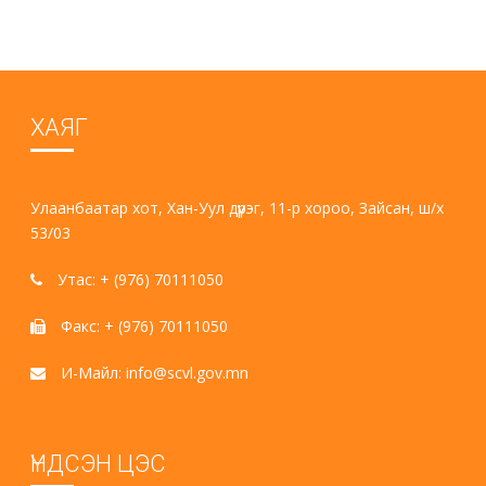
ХАЯГ
Улаанбаатар хот, Хан-Уул дүүрэг, 11-р хороо, Зайсан, ш/х
53/03
Утас: + (976) 70111050
Факс: + (976) 70111050
И-Майл: info@scvl.gov.mn
ҮНДСЭН ЦЭС