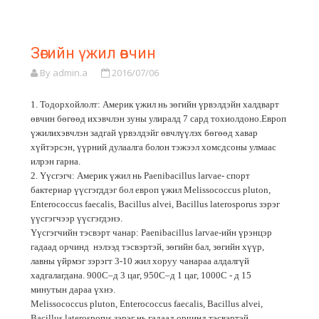
Зөгийн үжил өвчин
By admin.a
2016/07/06
1. Тодорхойлолт: Америк үжил нь зөгийн үрвэлдэйн халдварт
өвчин бөгөөд ихэвчлэн зуны улиралд 7 сард тохиолдоно.Европ
үжилихэвчлэн задгай үрвэлдэйг өвчлүүлэх бөгөөд хавар
хүйтэрсэн, үүрний дулаалга болон тэжээл хомсдсоны улмаас
илрэн гарна.
2. Үүсгэгч: Америк үжил нь Paenibacillus larvae- спорт
бактериар үүсгэгддэг бол европ үжил Melissococcus pluton,
Enterococcus faecalis, Bacillus alvei, Bacillus laterosporus зэрэг
үүсгэгчээр үүсгэгдэнэ.
Үүсгэгчийн тэсвэрт чанар: Paenibacillus larvae-ийн үрэнцэр
гадаад орчинд нэлээд тэсвэртэй, зөгийн бал, зөгийн хүүр,
лавны үйрмэг зэрэгт 3-10 жил хоруу чанараа алдалгүй
хадгалагдана. 900С–д 3 цаг, 950С–д 1 цаг, 1000С - д 15
минутын дараа үхнэ.
Melissococcus pluton, Enterococcus faecalis, Bacillus alvei,
Bacillus laterosporus зэрэг нь гадаад орчинд тэсвэртэй,