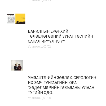
Урангоо.Ц
08/25
БАРИЛГЫН ЕРӨНХИЙ
ТӨЛӨВЛӨГӨӨНИЙ ЗУРАГ ТӨСЛИЙН
САНАЛ ИРҮҮЛНЭ ҮҮ
Урангоо.Ц
05/02
УМЭАЦТЛ-ИЙН ЗӨВЛӨХ, СЕРОЛОГИЧ
ИХ ЭМЧ ГУНГААГИЙН ЮРА
"ХӨДӨЛМӨРИЙН ГАВЪЯАНЫ УЛААН
ТУГИЙН ОДО...
Урангоо.Ц
03/06