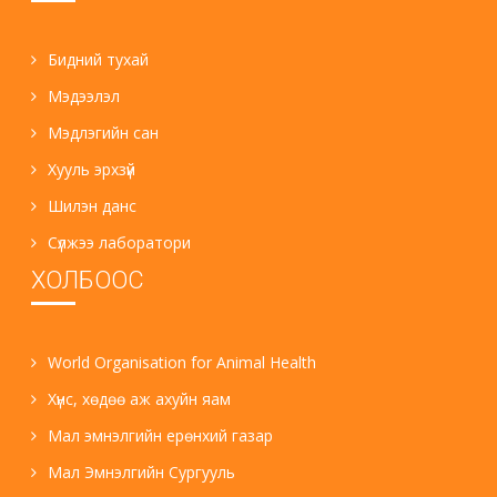
Бидний тухай
Мэдээлэл
Мэдлэгийн сан
Хууль эрхзүй
Шилэн данс
Сүлжээ лаборатори
ХОЛБООС
World Organisation for Animal Health
Хүнс, хөдөө аж ахуйн яам
Мал эмнэлгийн ерөнхий газар
Мал Эмнэлгийн Сургууль