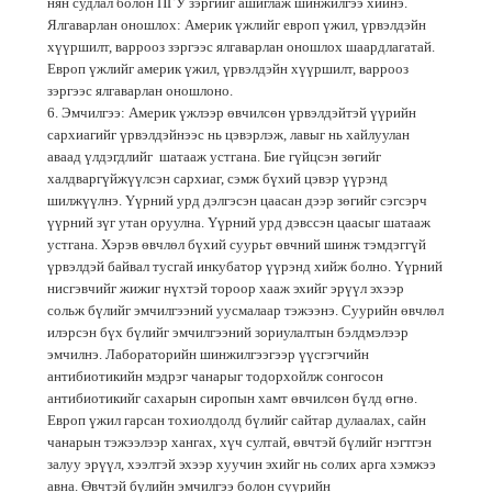
нян судлал болон ПГУ зэргийг ашиглаж шинжилгээ хийнэ.
Ялгаварлан оношлох: Америк үжлийг европ үжил, үрвэлдэйн
хүүршилт, варрооз зэргээс ялгаварлан оношлох шаардлагатай.
Европ үжлийг америк үжил, үрвэлдэйн хүүршилт, варрооз
зэргээс ялгаварлан оношлоно.
6. Эмчилгээ: Америк үжлээр өвчилсөн үрвэлдэйтэй үүрийн
сархиагийг үрвэлдэйнээс нь цэвэрлэж, лавыг нь хайлуулан
аваад үлдэгдлийг шатааж устгана. Бие гүйцсэн зөгийг
халдваргүйжүүлсэн сархиаг, сэмж бүхий цэвэр үүрэнд
шилжүүлнэ. Үүрний урд дэлгэсэн цаасан дээр зөгийг сэгсэрч
үүрний зүг утан оруулна. Үүрний урд дэвссэн цаасыг шатааж
устгана. Хэрэв өвчлөл бүхий суурьт өвчний шинж тэмдэггүй
үрвэлдэй байвал тусгай инкубатор үүрэнд хийж болно. Үүрний
нисгэвчийг жижиг нүхтэй тороор хааж эхийг эрүүл эхээр
сольж бүлийг эмчилгээний уусмалаар тэжээнэ. Суурийн өвчлөл
илэрсэн бүх бүлийг эмчилгээний зориулалтын бэлдмэлээр
эмчилнэ. Лабораторийн шинжилгээгээр үүсгэгчийн
антибиотикийн мэдрэг чанарыг тодорхойлж сонгосон
антибиотикийг сахарын сиропын хамт өвчилсөн бүлд өгнө.
Европ үжил гарсан тохиолдолд бүлийг сайтар дулаалах, сайн
чанарын тэжээлээр хангах, хүч султай, өвчтэй бүлийг нэгтгэн
залуу эрүүл, хээлтэй эхээр хуучин эхийг нь солих арга хэмжээ
авна. Өвчтэй бүлийн эмчилгээ болон суурийн