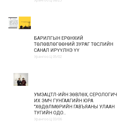
Урангоо.Ц
08/25
БАРИЛГЫН ЕРӨНХИЙ
ТӨЛӨВЛӨГӨӨНИЙ ЗУРАГ ТӨСЛИЙН
САНАЛ ИРҮҮЛНЭ ҮҮ
Урангоо.Ц
05/02
УМЭАЦТЛ-ИЙН ЗӨВЛӨХ, СЕРОЛОГИЧ
ИХ ЭМЧ ГУНГААГИЙН ЮРА
"ХӨДӨЛМӨРИЙН ГАВЪЯАНЫ УЛААН
ТУГИЙН ОДО...
Урангоо.Ц
03/06