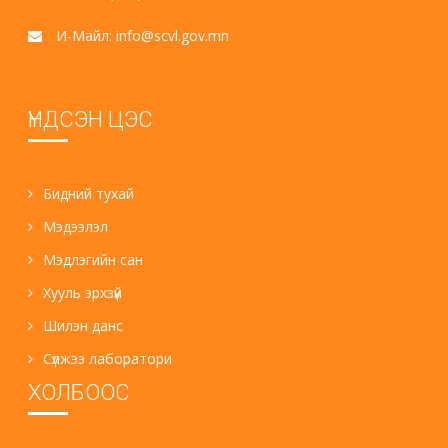
И-Майл: info@scvl.gov.mn
ҮНДСЭН ЦЭС
Бидний тухай
Мэдээлэл
Мэдлэгийн сан
Хууль эрхзүй
Шилэн данс
Сүлжээ лаборатори
ХОЛБООС