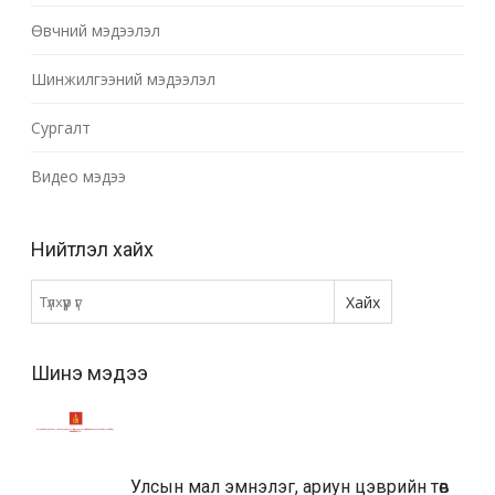
Өвчний мэдээлэл
Шинжилгээний мэдээлэл
Сургалт
Видео мэдээ
Нийтлэл хайх
Шинэ мэдээ
Улсын мал эмнэлэг, ариун цэврийн төв