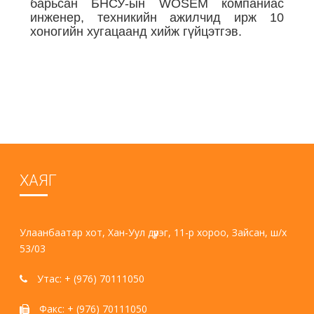
барьсан БНСУ-ын WOSEM компаниас
инженер, техникийн ажилчид ирж 10
хоногийн хугацаанд хийж гүйцэтгэв.
ХАЯГ
Улаанбаатар хот, Хан-Уул дүүрэг, 11-р хороо, Зайсан, ш/х
53/03
Утас: + (976) 70111050
Факс: + (976) 70111050