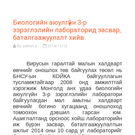
Биологийн аюулгүйн 3-р
зэрэглэлийн лабораторид засвар,
баталгаажуулалт хийв.
By admin.a
2014/11/13
Вирусын гаралтай малын халдварт
өвчнийг оношлох төв байгуулах төсөл нь
БНСУ-ын КОЙКА байгууллагын
тусламжтайгаар 2008 онд амжилттай
хэрэгжиж Монголд анх удаа биологийн
аюулгүйн 3-р зэрэглэлийн лаборатори
байгуулагдан мал амьтны халдварт
өвчнийг богино хугацаанд оношлоход
томоохон дэвшил гарсан юм.
Ашиглалтанд орсноос хойш лабораторийн
иж бүрэн засвар, баталгаажуулалтын
ажлыг 2014 оны 10 сард уг лабораторийг