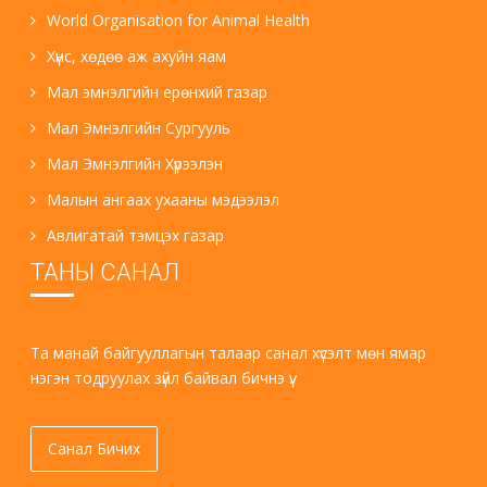
World Organisation for Animal Health
Хүнс, хөдөө аж ахуйн яам
Мал эмнэлгийн ерөнхий газар
Мал Эмнэлгийн Сургууль
Мал Эмнэлгийн Хүрээлэн
Малын ангаах ухааны мэдээлэл
Авлигатай тэмцэх газар
ТАНЫ САНАЛ
Та манай байгууллагын талаар санал хүсэлт мөн ямар
нэгэн тодруулах зүйл байвал бичнэ үү.
Санал Бичих