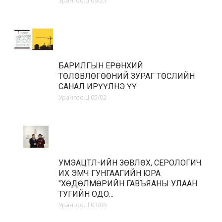
Урангоо.Ц
08/25
БАРИЛГЫН ЕРӨНХИЙ
ТӨЛӨВЛӨГӨӨНИЙ ЗУРАГ ТӨСЛИЙН
САНАЛ ИРҮҮЛНЭ ҮҮ
Урангоо.Ц
05/02
УМЭАЦТЛ-ИЙН ЗӨВЛӨХ, СЕРОЛОГИЧ
ИХ ЭМЧ ГУНГААГИЙН ЮРА
"ХӨДӨЛМӨРИЙН ГАВЪЯАНЫ УЛААН
ТУГИЙН ОДО...
Урангоо.Ц
03/06