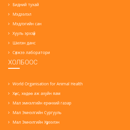
Бидний тухай
Мэдээлэл
Мэдлэгийн сан
Хууль эрхзүй
Шилэн данс
Сүлжээ лаборатори
ХОЛБООС
World Organisation for Animal Health
Хүнс, хөдөө аж ахуйн яам
Мал эмнэлгийн ерөнхий газар
Мал Эмнэлгийн Сургууль
Мал Эмнэлгийн Хүрээлэн