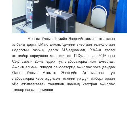
Монгол Улсын Цөмийн Энергийн комиссын ажлын
албаны дарга Г.Манлайжав, цөмийн энергийн технологийн
бодлогын газрын дарга М.Чадраабал, ХАА-н төсөл
хөтөлбөр хариуцсан мэргэжилтэн П.Хулан нар 2016 оны
03-р сарын 25-ны өдөр тус лабораторид ирж ажиллав.
Ажлын албаны гишүүд лабораторид ажиллах хугацаандаа
Олон Улсын Атомын Энергийн Агентлагаас тус
лабораторид хэрэгжүүлсэн төслийн үр дүн, лабораторийн
үйл ажиллагаатай танилцан цаашид хамтран ажиллах
талаар санал солилцов.