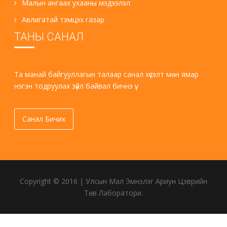
Малын ангаах ухааны мэдээлэл
Авлигатай тэмцэх газар
ТАНЫ САНАЛ
Та манай байгууллагын талаар санал хүсэлт мөн ямар
нэгэн тодруулах зүйл байвал бичнэ үү.
Санал Бичих
Copyright © 2016 | Улсын Мал Эмнэлэг Ариун Цэврийн
Төв Лаборатори.