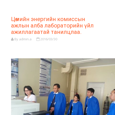
Цөмийн энергийн комиссын
ажлын алба лабораторийн үйл
ажиллагаатай танилцлаа.
By admin.a
2016/03/30