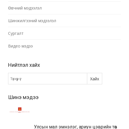
Өвчний мэдээлэл
Шинжилгээний мэдээлэл
Сургалт
Видео мэдээ
Нийтлэл хайх
Шинэ мэдээ
Улсын мал эмнэлэг, ариун цэврийн төв