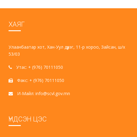
ХАЯГ
Улаанбаатар хот, Хан-Уул дүүрэг, 11-р хороо, Зайсан, ш/х
53/03
Утас: + (976) 70111050
Факс: + (976) 70111050
И-Майл: info@scvl.gov.mn
ҮНДСЭН ЦЭС